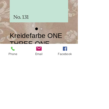
Kreidefarbe ONE
THREE ONE
Preis
CHF 38.00
Phone
Email
Facebook
Anzahl
*
In den Warenkorb